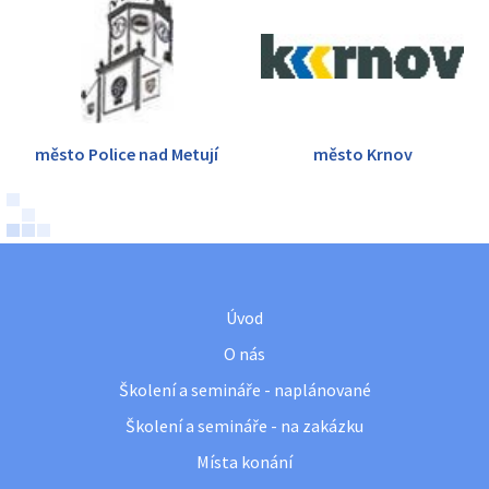
město Police nad Metují
město Krnov
Úvod
O nás
Školení a semináře - naplánované
Školení a semináře - na zakázku
Místa konání